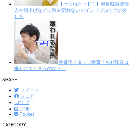
【きつねとブドウ】整骨院自費導
入や値上げなどに踏み切れないマインドブロックの外
し方
整骨院スタッフ教育「なぜ院長は
嫌われてしまうのか？」
SHARE
ツイート
シェア
はてブ
LINE
Pocket
CATEGORY :