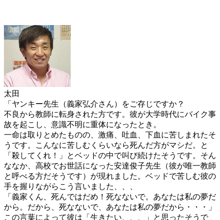
太田
「ヤンキー先生（義家弘介さん）をご存じですか？
不良から教師に転身された方です。彼が大学時代にバイク事
故を起こし、意識不明に重体になったとき。
一命は取りとめたものの、激痛、吐血、下血に苦しまれたそ
うです。こんなに苦しむくらいなら死んだ方がマシだ。と
「殺してくれ！」とベッドの中で叫び続けたそうです。そん
ななか、高校でお世話になった安達俊子先生（彼が唯一教師
と呼べる方だそうです）が現れました。ベッドで苦しむ彼の
手を握りながらこう言いました、、、
「義家くん、死んではだめ！死なないで。あなたは私の夢だ
から。だから、死なないで、あなたは私の夢だから・・・」
この言葉によって彼は「生きたい、、、」と思ったそうで