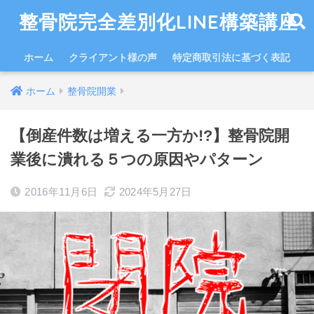
整骨院完全差別化LINE構築講座
ホーム
クライアント様の声
特定商取引法に基づく表記
ホーム
整骨院開業
【倒産件数は増える一方か!?】整骨院開
業後に潰れる５つの原因やパターン
2016年11月6日
2024年5月27日