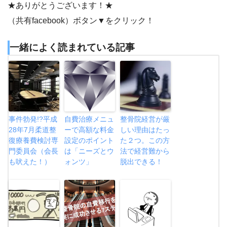
★ありがとうございます！★
（共有facebook）ボタン▼をクリック！
一緒によく読まれている記事
事件勃発!?平成
自費治療メニュ
整骨院経営が厳
28年7月柔道整
ーで高額な料金
しい理由はたっ
復療養費検討専
設定のポイント
た２つ。この方
門委員会（会長
は「ニーズとウ
法で経営難から
も吠えた！）
ォンツ」
脱出できる！