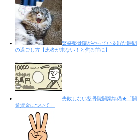
繁盛整骨院がやっている暇な時間
の過ごし方【患者が来ない！と焦る前に】
失敗しない整骨院開業準備★「開
業資金について」