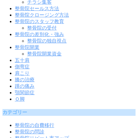
チラシ集客
整骨院セールス方法
整骨院クロージング方法
整骨院のスタッフ教育
整骨院の受付
整骨院の差別化・強み
整骨院の独自視点
整骨院開業
整骨院開業資金
五十肩
側弯症
肩こり
膝の治療
踵の痛み
顎関節症
Ｏ脚
カテゴリー
整骨院の自費移行
整骨院の問診