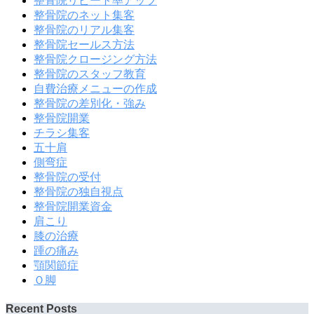
整骨院リピート率アップ
整骨院のネット集客
整骨院のリアル集客
整骨院セールス方法
整骨院クロージング方法
整骨院のスタッフ教育
自費治療メニューの作成
整骨院の差別化・強み
整骨院開業
チラシ集客
五十肩
側弯症
整骨院の受付
整骨院の独自視点
整骨院開業資金
肩こり
膝の治療
踵の痛み
顎関節症
Ｏ脚
Recent Posts