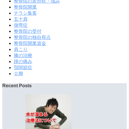
整骨院の差別化・強み
整骨院開業
チラシ集客
五十肩
側弯症
整骨院の受付
整骨院の独自視点
整骨院開業資金
肩こり
膝の治療
踵の痛み
顎関節症
Ｏ脚
Recent Posts