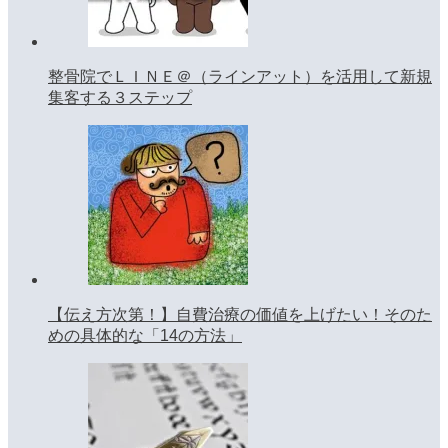
整骨院でＬＩＮＥ＠（ラインアット）を活用して新規
集客する３ステップ
【伝え方次第！】自費治療の価値を上げたい！そのた
めの具体的な「14の方法」