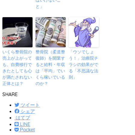
と」
いくら整骨院の
整骨院（柔道整
「ウソでしょ
売上が上がって
復師）を開業す
う！」治療院チ
も、自費移行で
ると給料・年収
ラシの効果がで
きたとしても心
は「平均」でい
る「不思議な法
が満たされない
くら稼いでいる
則」
正体とは？
のか？
SHARE
ツイート
シェア
はてブ
LINE
Pocket