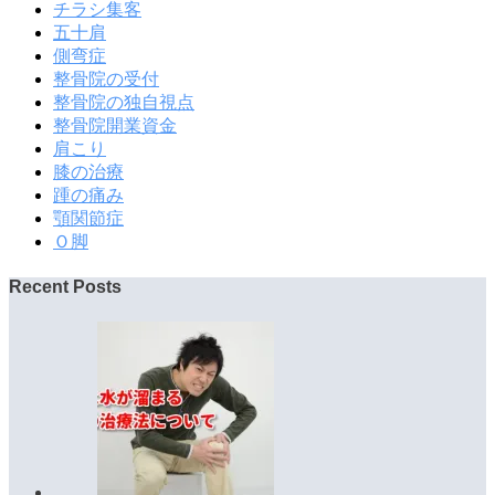
チラシ集客
五十肩
側弯症
整骨院の受付
整骨院の独自視点
整骨院開業資金
肩こり
膝の治療
踵の痛み
顎関節症
Ｏ脚
Recent Posts