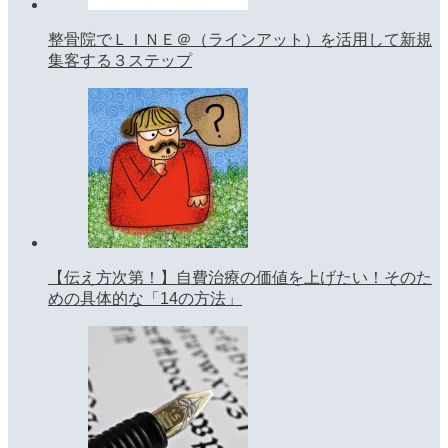
整骨院でＬＩＮＥ＠（ラインアット）を活用して新規
集客する３ステップ
【伝え方次第！】自費治療の価値を上げたい！そのた
めの具体的な「14の方法」