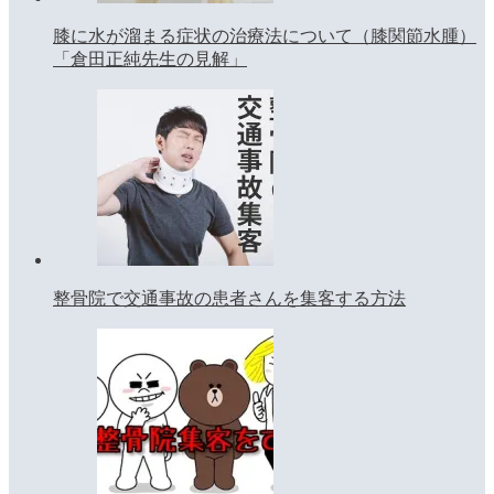
膝に水が溜まる症状の治療法について（膝関節水腫）
「倉田正純先生の見解」
整骨院で交通事故の患者さんを集客する方法